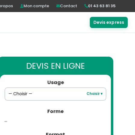
propos
Mon compte
Contact
01 43 63 81 35
Devis express
DEVIS EN LIGNE
Usage
— Choisir —
Choisir ▾
Forme
...
Format