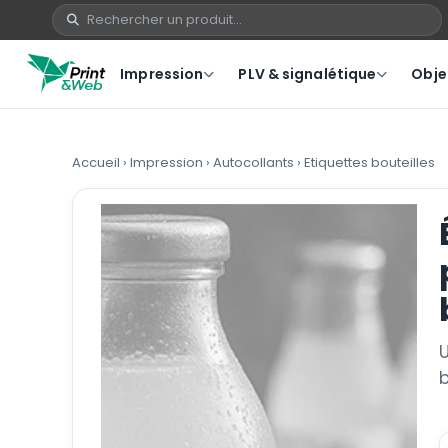
Impression
PLV & signalétique
Objet
Accueil
›
Impression
›
Autocollants
›
Etiquettes bouteilles
U
b