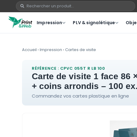
Impression
PLV & signalétique
Objet
Accueil
›
Impression
›
Cartes de visite
RÉFÉRENCE : CPVC 055T R LB 100
carte de visite 1 face 86 × 54 mm polyester transparent 0,55 mm + blanc de soutien
+ coins arrondis – 100 ex
Commandez vos cartes plastique en ligne