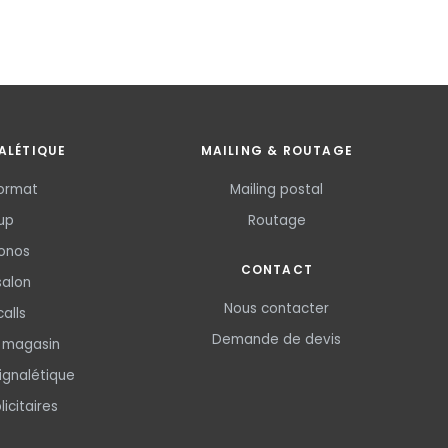
ALÉTIQUE
MAILING & ROUTAGE
ormat
Mailing postal
-up
Routage
onos
CONTACT
salon
Nous contacter
alls
Demande de devis
s magasin
ignalétique
icitaires