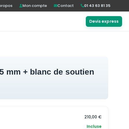
propos
Mon compte
Contact
01 43 63 81 35
Devis express
210,00 €
Incluse