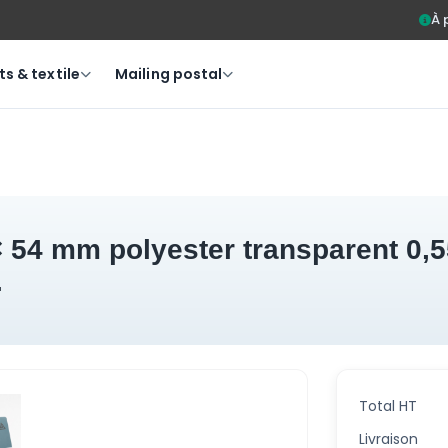
À 
s & textile
Mailing postal
.
Total HT
Livraison