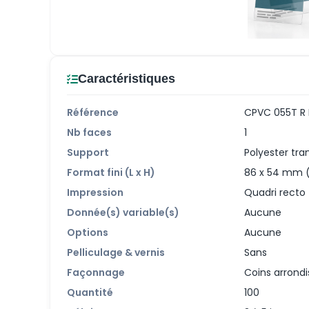
Caractéristiques
Référence
CPVC 055T R 
Nb faces
1
Support
Polyester tr
Format fini (L x H)
86 x 54 mm 
Impression
Quadri recto 
Donnée(s) variable(s)
Aucune
Options
Aucune
Pelliculage & vernis
Sans
Façonnage
Coins arrondi
Quantité
100